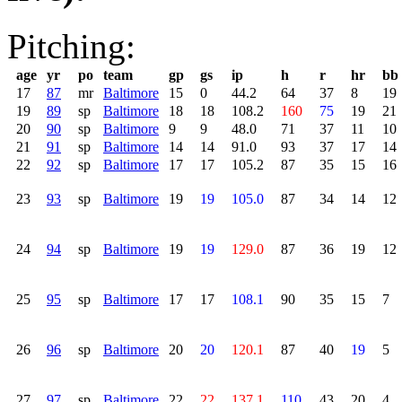
Pitching:
age
yr
po
team
gp
gs
ip
h
r
hr
bb
17
87
mr
Baltimore
15
0
44.2
64
37
8
19
19
89
sp
Baltimore
18
18
108.2
160
75
19
21
20
90
sp
Baltimore
9
9
48.0
71
37
11
10
21
91
sp
Baltimore
14
14
91.0
93
37
17
14
22
92
sp
Baltimore
17
17
105.2
87
35
15
16
23
93
sp
Baltimore
19
19
105.0
87
34
14
12
24
94
sp
Baltimore
19
19
129.0
87
36
19
12
25
95
sp
Baltimore
17
17
108.1
90
35
15
7
26
96
sp
Baltimore
20
20
120.1
87
40
19
5
27
97
sp
Baltimore
22
22
137.1
110
43
20
4