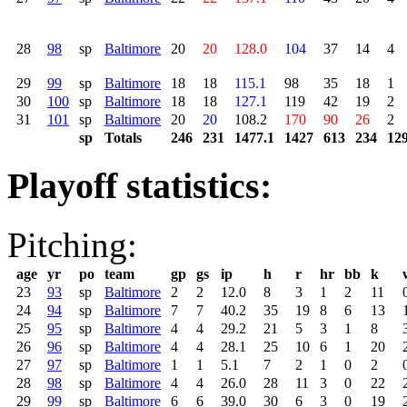
28
98
sp
Baltimore
20
20
128.0
104
37
14
4
29
99
sp
Baltimore
18
18
115.1
98
35
18
1
30
100
sp
Baltimore
18
18
127.1
119
42
19
2
31
101
sp
Baltimore
20
20
108.2
170
90
26
2
sp
Totals
246
231
1477.1
1427
613
234
12
Playoff statistics:
Pitching:
age
yr
po
team
gp
gs
ip
h
r
hr
bb
k
23
93
sp
Baltimore
2
2
12.0
8
3
1
2
11
24
94
sp
Baltimore
7
7
40.2
35
19
8
6
13
25
95
sp
Baltimore
4
4
29.2
21
5
3
1
8
26
96
sp
Baltimore
4
4
28.1
25
10
6
1
20
27
97
sp
Baltimore
1
1
5.1
7
2
1
0
2
28
98
sp
Baltimore
4
4
26.0
28
11
3
0
22
29
99
sp
Baltimore
6
6
39.0
30
6
3
0
19