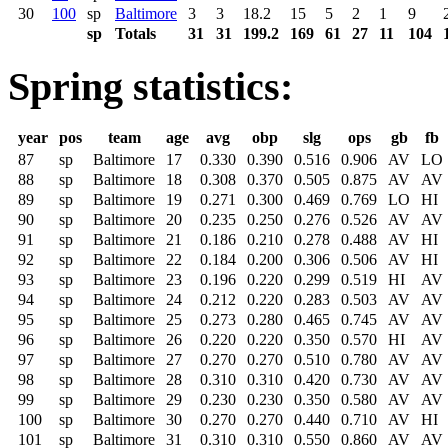
30
100
sp
Baltimore
3
3
18.2
15
5
2
1
9
sp
Totals
31
31
199.2
169
61
27
11
104
Spring statistics:
year
pos
team
age
avg
obp
slg
ops
gb
fb
87
sp
Baltimore
17
0.330
0.390
0.516
0.906
AV
LO
88
sp
Baltimore
18
0.308
0.370
0.505
0.875
AV
AV
89
sp
Baltimore
19
0.271
0.300
0.469
0.769
LO
HI
90
sp
Baltimore
20
0.235
0.250
0.276
0.526
AV
AV
91
sp
Baltimore
21
0.186
0.210
0.278
0.488
AV
HI
92
sp
Baltimore
22
0.184
0.200
0.306
0.506
AV
HI
93
sp
Baltimore
23
0.196
0.220
0.299
0.519
HI
AV
94
sp
Baltimore
24
0.212
0.220
0.283
0.503
AV
AV
95
sp
Baltimore
25
0.273
0.280
0.465
0.745
AV
AV
96
sp
Baltimore
26
0.220
0.220
0.350
0.570
HI
AV
97
sp
Baltimore
27
0.270
0.270
0.510
0.780
AV
AV
98
sp
Baltimore
28
0.310
0.310
0.420
0.730
AV
AV
99
sp
Baltimore
29
0.230
0.230
0.350
0.580
AV
AV
100
sp
Baltimore
30
0.270
0.270
0.440
0.710
AV
HI
101
sp
Baltimore
31
0.310
0.310
0.550
0.860
AV
AV