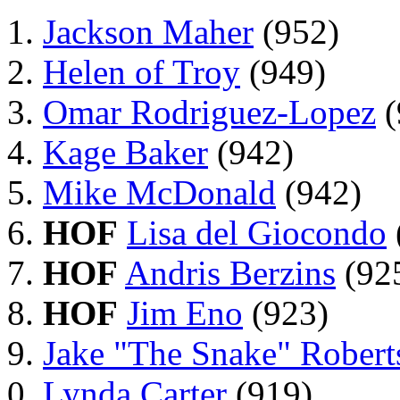
Jackson Maher
(952)
Helen of Troy
(949)
Omar Rodriguez-Lopez
(
Kage Baker
(942)
Mike McDonald
(942)
HOF
Lisa del Giocondo
HOF
Andris Berzins
(92
HOF
Jim Eno
(923)
Jake "The Snake" Robert
Lynda Carter
(919)